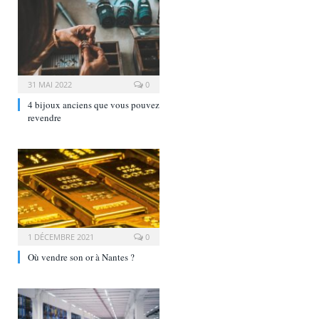
31 MAI 2022
0
4 bijoux anciens que vous pouvez
revendre
1 DÉCEMBRE 2021
0
Où vendre son or à Nantes ?