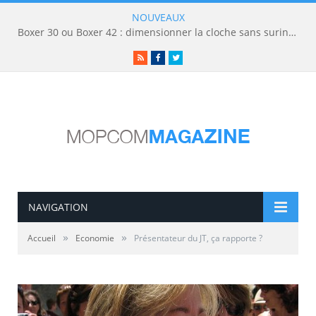
NOUVEAUX
Boxer 30 ou Boxer 42 : dimensionner la cloche sans surinvestir
RSS
Facebook
Twitter
NAVIGATION
»
»
Accueil
Economie
Présentateur du JT, ça rapporte ?