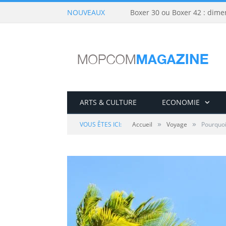
NOUVEAUX
Boxer 30 ou Boxer 42 : dime
ARTS & CULTURE
ECONOMIE
»
»
VOUS ÊTES ICI:
Accueil
Voyage
Pourquoi