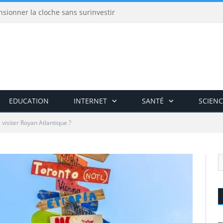
nsionner la cloche sans surinvestir
EDUCATION
INTERNET
SANTÉ
SCIENC
 visiter Royan Atlantique ?