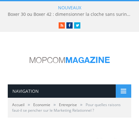
NOUVEAUX
Boxer 30 ou Boxer 42 : dimensionner la cloche sans surinvestir
RSS
Facebook
Twitter
NAVIGATION
»
»
»
Accueil
Economie
Entreprise
Pour quelles raisons
faut-il se pencher sur le Marketing Relationnel ?