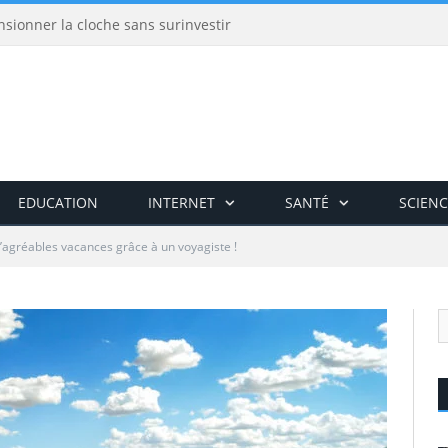
nsionner la cloche sans surinvestir
EDUCATION
INTERNET
SANTÉ
SCIENC
’agréables vacances grâce à un voyagiste !