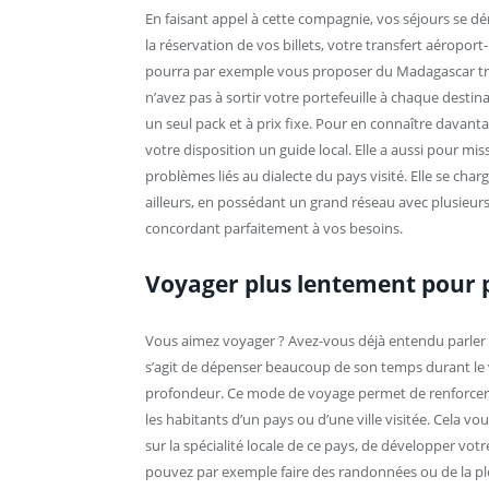
En faisant appel à cette compagnie, vos séjours se dér
la réservation de vos billets, votre transfert aéroport
pourra par exemple vous proposer du Madagascar trec
n’avez pas à sortir votre portefeuille à chaque desti
un seul pack et à prix fixe. Pour en connaître davanta
votre disposition un guide local. Elle a aussi pour m
problèmes liés au dialecte du pays visité. Elle se ch
ailleurs, en possédant un grand réseau avec plusieur
concordant parfaitement à vos besoins.
Voyager plus lentement pour p
Vous aimez voyager ? Avez-vous déjà entendu parler d
s’agit de dépenser beaucoup de son temps durant le vo
profondeur. Ce mode de voyage permet de renforcer l
les habitants d’un pays ou d’une ville visitée. Cela v
sur la spécialité locale de ce pays, de développer vot
pouvez par exemple faire des randonnées ou de la plo