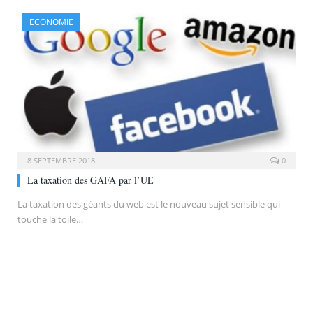
ECONOMIE
8 SEPTEMBRE 2018
0
La taxation des GAFA par l’UE
La taxation des géants du web est le nouveau sujet sensible qui
touche la toile…