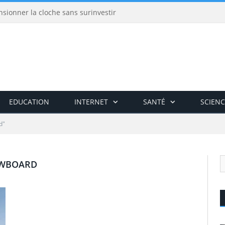
nsionner la cloche sans surinvestir
EDUCATION
INTERNET
SANTÉ
SCIENC
d"
WBOARD