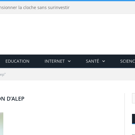
nsionner la cloche sans surinvestir
EDUCATION
INTERNET
SANTÉ
SCIENC
lep"
N D’ALEP