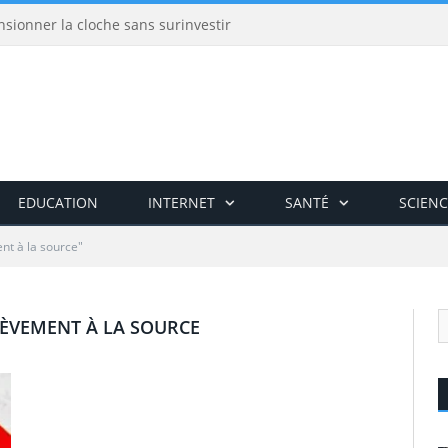
nsionner la cloche sans surinvestir
EDUCATION
INTERNET
SANTÉ
SCIENC
nt à la source"
ÈVEMENT À LA SOURCE