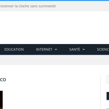
nsionner la cloche sans surinvestir
EDUCATION
INTERNET
SANTÉ
SCIENC
ICO