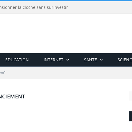
nsionner la cloche sans surinvestir
EDUCATION
INTERNET
SANTÉ
SCIENC
ent"
NCIEMENT