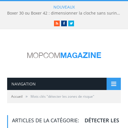
NOUVEAUX
Boxer 30 ou Boxer 42 : dimensionner la cloche sans surinvestir
RSS
Facebook
Twitter
NAVIGATION
»
Accueil
Mots clés "détecter les zones de risque"
ARTICLES DE LA CATÉGORIE:
DÉTECTER LES