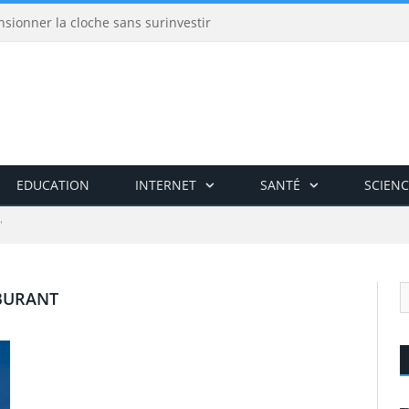
nsionner la cloche sans surinvestir
EDUCATION
INTERNET
SANTÉ
SCIENC
"
BURANT