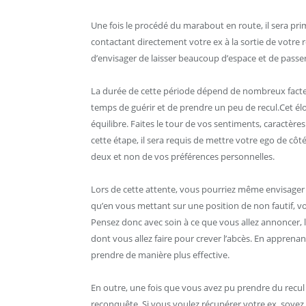
Une fois le procédé du marabout en route, il sera pri
contactant directement votre ex à la sortie de votre 
d’envisager de laisser beaucoup d’espace et de passe
La durée de cette période dépend de nombreux facteurs
temps de guérir et de prendre un peu de recul.Cet élo
équilibre. Faites le tour de vos sentiments, caractère
cette étape, il sera requis de mettre votre ego de côt
deux et non de vos préférences personnelles.
Lors de cette attente, vous pourriez même envisager d
qu’en vous mettant sur une position de non fautif, v
Pensez donc avec soin à ce que vous allez annoncer, 
dont vous allez faire pour crever l’abcès. En appren
prendre de manière plus effective.
En outre, une fois que vous avez pu prendre du recul 
reconquête. Si vous voulez récupérer votre ex, soyez 