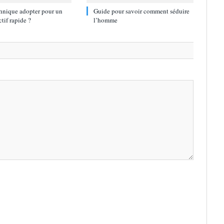
hnique adopter pour un
Guide pour savoir comment séduire
ctif rapide ?
l’homme