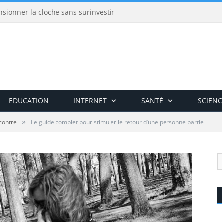
nsionner la cloche sans surinvestir
EDUCATION
INTERNET
SANTÉ
SCIENC
»
contre
Le guide complet pour stimuler le retour d’une personne partie