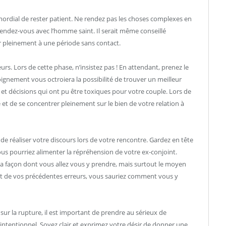
mordial de rester patient. Ne rendez pas les choses complexes en
rendez-vous avec l’homme saint. Il serait même conseillé
r pleinement à une période sans contact.
. Lors de cette phase, n’insistez pas ! En attendant, prenez le
ignement vous octroiera la possibilité de trouver un meilleur
s et décisions qui ont pu être toxiques pour votre couple. Lors de
é et de se concentrer pleinement sur le bien de votre relation à
e réaliser votre discours lors de votre rencontre. Gardez en tête
ous pourriez alimenter la répréhension de votre ex-conjoint.
la façon dont vous allez vous y prendre, mais surtout le moyen
ant de vos précédentes erreurs, vous sauriez comment vous y
sur la rupture, il est important de prendre au sérieux de
intentionnel. Soyez clair et exprimez votre désir de donner une