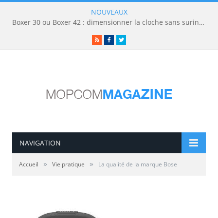
NOUVEAUX
Boxer 30 ou Boxer 42 : dimensionner la cloche sans surinvestir
RSS
Facebook
Twitter
NAVIGATION
»
»
Accueil
Vie pratique
La qualité de la marque Bose