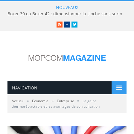
NOUVEAUX
Boxer 30 ou Boxer 42 : dimensionner la cloche sans surinvestir
RSS
Facebook
Twitter
NAVIGATION
»
»
»
Accueil
Economie
Entreprise
La gaine
thermorétractable et les avantages de son utilisation