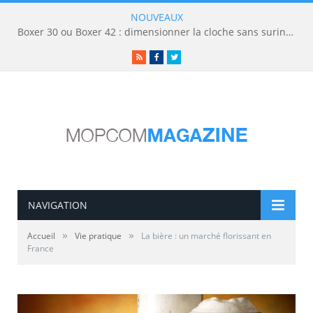
NOUVEAUX
Boxer 30 ou Boxer 42 : dimensionner la cloche sans surinvestir
RSS
Facebook
Twitter
NAVIGATION
»
»
Accueil
Vie pratique
La bière : un marché florissant en
France