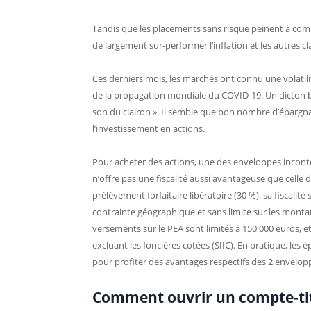
Tandis que les placements sans risque peinent à comp
de largement sur-performer l’inflation et les autres clas
Ces derniers mois, les marchés ont connu une volatil
de la propagation mondiale du COVID-19. Un dicton bi
son du clairon ». Il semble que bon nombre d’épargna
l’investissement en actions.
Pour acheter des actions, une des enveloppes inconto
n’offre pas une fiscalité aussi avantageuse que celle 
prélèvement forfaitaire libératoire (30 %), sa fiscalit
contrainte géographique et sans limite sur les montant
versements sur le PEA sont limités à 150 000 euros, 
excluant les foncières cotées (SIIC). En pratique, le
pour profiter des avantages respectifs des 2 envelop
Comment ouvrir un compte-tit