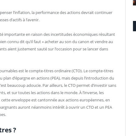
enser l’inflation, la performance des actions devrait continuer
ses d’actifs à l’avenir.
ité importante en raison des incertitudes économiques résultant
en connu dit qu’il faut « acheter au son du canon et vendre au
nts aient justement sauté sur l’occasion pour se lancer dans
urnables est le compte-titres ordinaire (CTO). Le compte-titres
du plan d’épargne en actions (PEA), mais depuis l’introduction du
é s’est beaucoup adoucie. Par ailleurs, le CTO permet d’investir sans
s, et sur toutes les actions dans le monde. À l’inverse, les
et cette enveloppe est cantonnée aux actions européennes, en
s épargnants auront néanmoins intérêt à ouvrir un CTO et un PEA
pes.
res ?