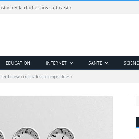
nsionner la cloche sans surinvestir
EDUCATION
INTERNET
SANTÉ
SCIENC
ir en bourse : où ouvrir son compte-titres ?