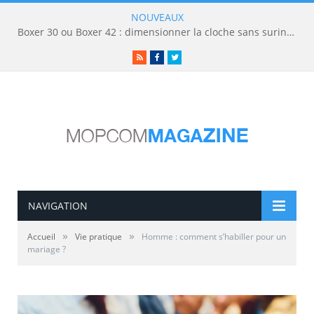
NOUVEAUX
Boxer 30 ou Boxer 42 : dimensionner la cloche sans surinvestir
RSS
Facebook
Twitter
NAVIGATION
»
»
Accueil
Vie pratique
Homme : comment s’habiller pour un
mariage ?