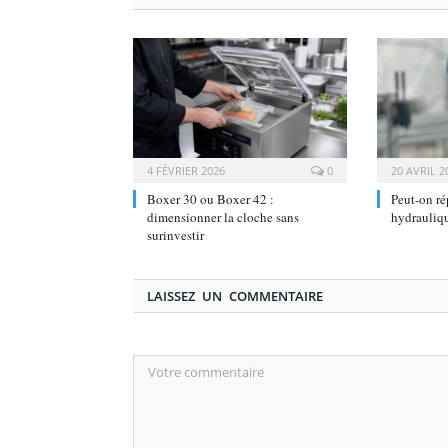
4 FÉVRIER 2026
0
20 AVRIL 2
Boxer 30 ou Boxer 42 :
Peut-on ré
dimensionner la cloche sans
hydrauliq
surinvestir
LAISSEZ UN COMMENTAIRE