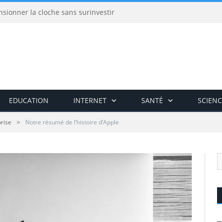
nsionner la cloche sans surinvestir
EDUCATION
INTERNET
SANTÉ
SCIENC
»
rise
Notre résumé de l’histoire d’Apple