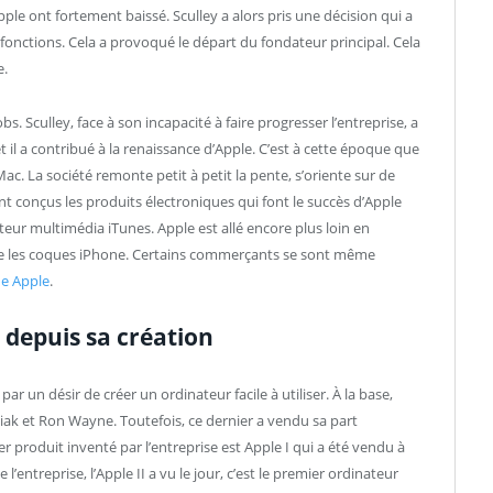
ple ont fortement baissé. Sculley a alors pris une décision qui a
s fonctions. Cela a provoqué le départ du fondateur principal. Cela
e.
obs. Sculley, face à son incapacité à faire progresser l’entreprise, a
et il a contribué à la renaissance d’Apple. C’est à cette époque que
ac. La société remonte petit à petit la pente, s’oriente sur de
nt conçus les produits électroniques qui font le succès d’Apple
 lecteur multimédia iTunes. Apple est allé encore plus loin en
me les coques iPhone. Certains commerçants se sont même
e Apple
.
e depuis sa création
r un désir de créer un ordinateur facile à utiliser. À la base,
iak et Ron Wayne. Toutefois, ce dernier a vendu sa part
r produit inventé par l’entreprise est Apple I qui a été vendu à
’entreprise, l’Apple II a vu le jour, c’est le premier ordinateur