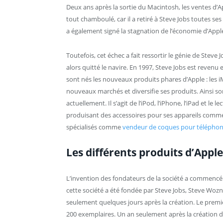
Deux ans après la sortie du Macintosh, les ventes d’Ap
tout chamboulé, car il a retiré à Steve Jobs toutes se
a également signé la stagnation de l’économie d’Appl
Toutefois, cet échec a fait ressortir le génie de Steve J
alors quitté le navire. En 1997, Steve Jobs est revenu 
sont nés les nouveaux produits phares d’Apple : les iM
nouveaux marchés et diversifie ses produits. Ainsi so
actuellement. Il s’agit de l’iPod, l’iPhone, l’iPad et le
produisant des accessoires pour ses appareils com
spécialisés comme
vendeur de coques pour téléphon
Les différents produits d’Appl
L’invention des fondateurs de la société a commencé pa
cette société a été fondée par Steve Jobs, Steve Wozn
seulement quelques jours après la création. Le premie
200 exemplaires. Un an seulement après la création de l