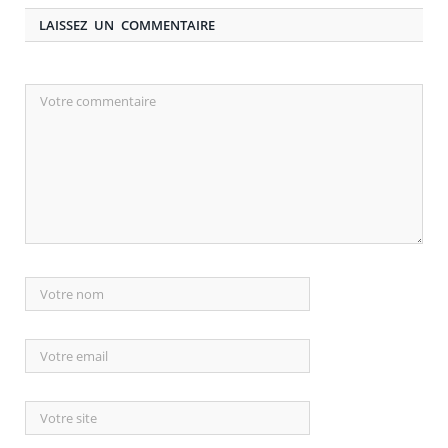
LAISSEZ UN COMMENTAIRE