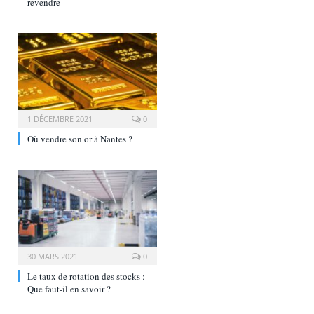
revendre
1 DÉCEMBRE 2021
0
Où vendre son or à Nantes ?
30 MARS 2021
0
Le taux de rotation des stocks :
Que faut-il en savoir ?