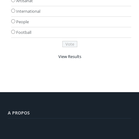
Artisanat
International
People
Football
View Results
A PROPOS