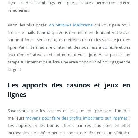
ligne et des Gamblings en ligne… Toutes permettent d’être
rémunérés.
Parmi les plus prisés,
on retrouve Mailorama
qui vous paie pour
lire ses e-mails, Panelia qui vous rémunère en donnant votre avis
sur un thème… Seulement, les meilleurs restent les sites de jeux en
ligne. Par l’intermédiaire d’Internet, des business à domicile et des
jeux rémunérateurs ont notamment vu le jour. Ainsi, passer son
temps sur internet peut être une vraie opportunité pour gagner de
l’argent.
Les apports des casinos et jeux en
lignes
Savez-vous que les casinos et les jeux en ligne sont l’un des
meilleurs
moyens pour faire des profits importants sur internet
?
Les apports et les bonus offerts par ces jeux sont en effet
incroyables. Ce phénomène a connu dernièrement un véritable