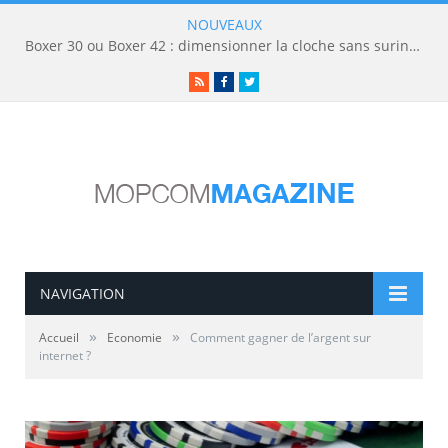
NOUVEAUX
Boxer 30 ou Boxer 42 : dimensionner la cloche sans surinvestir
RSS
Facebook
Twitter
NAVIGATION
»
»
Accueil
Economie
Comment gagner de l’argent sur
internet ?