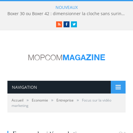
NOUVEAUX
Boxer 30 ou Boxer 42 : dimensionner la cloche sans surinvestir
RSS
Facebook
Twitter
NAVIGATION
»
»
»
Accueil
Economie
Entreprise
Focus sur la vidéo
marketing