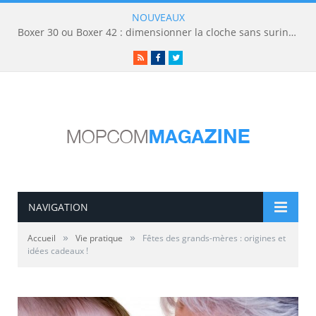
NOUVEAUX
Boxer 30 ou Boxer 42 : dimensionner la cloche sans surinvestir
RSS
Facebook
Twitter
NAVIGATION
»
»
Accueil
Vie pratique
Fêtes des grands-mères : origines et
idées cadeaux !