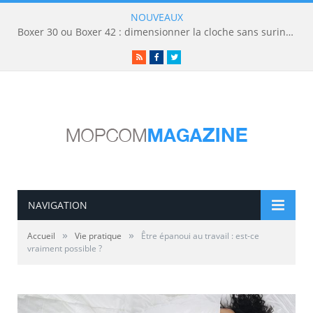
NOUVEAUX
Boxer 30 ou Boxer 42 : dimensionner la cloche sans surinvestir
RSS
Facebook
Twitter
NAVIGATION
»
»
Accueil
Vie pratique
Être épanoui au travail : est-ce
vraiment possible ?