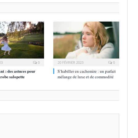
23
0
20 FÉVRIER 2023
0
nt : des astuces pour
S’habiller en cachemire : un parfait
 robe salopette
mélange de luxe et de commodité