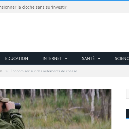
nsionner la cloche sans surinvestir
EDUCATION
INTERNET
SANTÉ
SCIENC
»
de
Économiser sur des vêtements de chasse