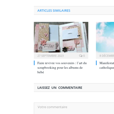
ARTICLES SIMILAIRES
27 SEPTEMBRE 2023
0
8 DÉCEMBR
Faire revivre vos souvenirs : l’art du
Manifestat
scrapbooking pour les albums de
catholique
bébé
LAISSEZ UN COMMENTAIRE