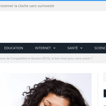
nsionner la cloche sans surinvestir
EDUCATION
INTERNET
SANTÉ
SCIENC
ome de Comptabilité et Gestion (DCG), le bon choix pour votre avenir ?