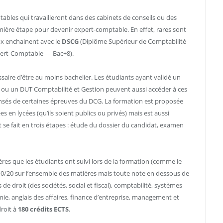
ptables qui travailleront dans des cabinets de conseils ou des
emière étape pour devenir expert-comptable. En effet, rares sont
eux enchainent avec le
DSCG
(Diplôme Supérieur de Comptabilité
ert-Comptable — Bac+8).
saire d’être au moins bachelier. Les étudiants ayant validé un
 ou un DUT Comptabilité et Gestion peuvent aussi accéder à ces
pensés de certaines épreuves du DCG. La formation est proposée
 en lycées (qu’ils soient publics ou privés) mais est aussi
t se fait en trois étapes : étude du dossier du candidat, examen
res que les étudiants ont suivi lors de la formation (comme le
10/20 sur l’ensemble des matières mais toute note en dessous de
 de droit (des sociétés, social et fiscal), comptabilité, systèmes
ie, anglais des affaires, finance d’entreprise, management et
roit à
180 crédits ECTS
.