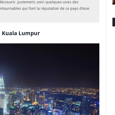
 découvrir. Justement, voici quelques-unes des
ntournables qui font la réputation de ce pays d’Asie
à Kuala Lumpur