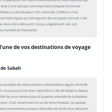
ir à quel point son patrimoine culturel et historique est des
ire était à une époque une importante plaque tournante
lacca a été plusieurs fois colonisée. D’ailleurs, il est
ces historiques qui témoignent de son passé colonial. C’est
es de la cité à découvrir. Ce qui a également valu son
ine mondial de l’humanité.
’une de vos destinations de voyage
t de Sabah
est possible de visiter plusieurs destinations dignes d’intérêt
ous pouvez très bien rejoindre la ville de Malacca depuis
lité de vous rendre jusqu’à la partie orientale de la Malaisie
umpur. C’est notamment le cas de Kota Kinabalu, la capitale
faire inversement puisque cette ville est dotée d’un aéroport