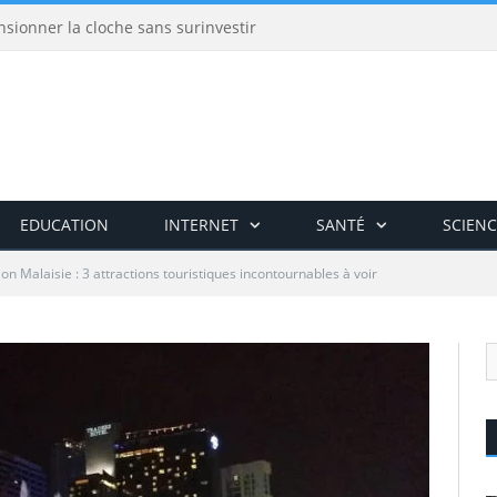
nsionner la cloche sans surinvestir
EDUCATION
INTERNET
SANTÉ
SCIENC
on Malaisie : 3 attractions touristiques incontournables à voir