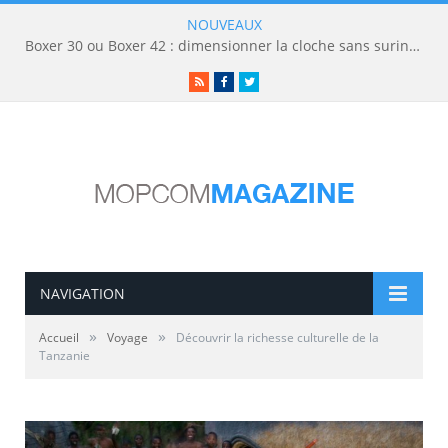
NOUVEAUX
Boxer 30 ou Boxer 42 : dimensionner la cloche sans surinvestir
RSS
Facebook
Twitter
NAVIGATION
»
»
Accueil
Voyage
Découvrir la richesse culturelle de la
Tanzanie