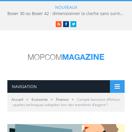
NOUVEAUX
Boxer 30 ou Boxer 42 : dimensionner la cloche sans surinvestir
RSS
Facebook
Twitter
NAVIGATION
»
»
»
Accueil
Economie
Finance
Compte bancaire offshore
: quelles techniques adoptées lors des transferts d’argent ?