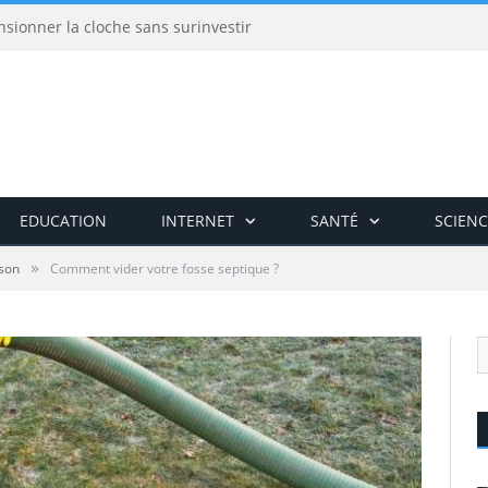
nsionner la cloche sans surinvestir
EDUCATION
INTERNET
SANTÉ
SCIENC
»
son
Comment vider votre fosse septique ?