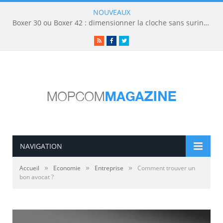
NOUVEAUX
Boxer 30 ou Boxer 42 : dimensionner la cloche sans surinvestir
RSS
Facebook
Twitter
NAVIGATION
»
»
»
Accueil
Economie
Entreprise
Comment trouver un
bon avocat ?