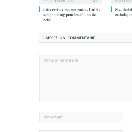
27 SEPTEMBRE 2023
0
8 DÉCEMBR
Faire revivre vos souvenirs : l’art du
Manifestat
scrapbooking pour les albums de
catholique
bébé
LAISSEZ UN COMMENTAIRE