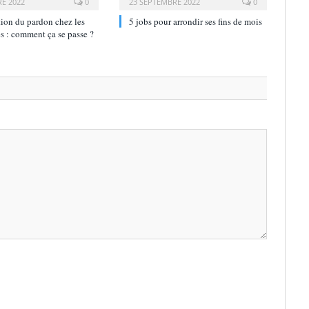
E 2022
0
23 SEPTEMBRE 2022
0
ion du pardon chez les
5 jobs pour arrondir ses fins de mois
s : comment ça se passe ?