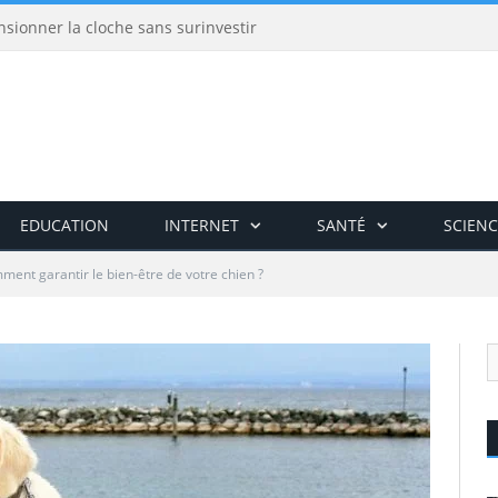
nsionner la cloche sans surinvestir
EDUCATION
INTERNET
SANTÉ
SCIENC
ent garantir le bien-être de votre chien ?