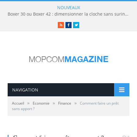
NOUVEAUX
Boxer 30 ou Boxer 42 : dimensionner la cloche sans surinvestir
RSS
Facebook
Twitter
NAVIGATION
»
»
»
Accueil
Economie
Finance
Comment faire un prêt
sans apport ?