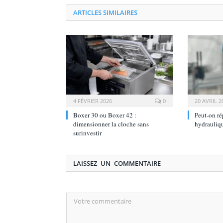
ARTICLES SIMILAIRES
4 FÉVRIER 2026
0
20 AVRIL 2
Boxer 30 ou Boxer 42 :
Peut-on ré
dimensionner la cloche sans
hydrauliq
surinvestir
LAISSEZ UN COMMENTAIRE