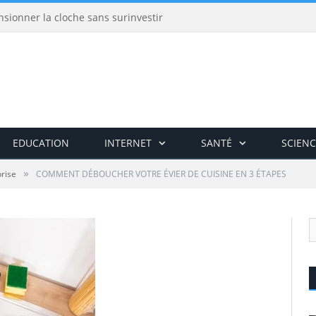
nsionner la cloche sans surinvestir
EDUCATION
INTERNET
SANTÉ
SCIENC
»
rise
COMMENT DÉBOUCHER VOTRE ÉVIER DE CUISINE EN 3 ÉTAPES