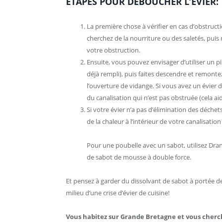
ÉTAPES POUR DÉBOUCHER L’ÉVIER:
La première chose à vérifier en cas d’obstructio
cherchez de la nourriture ou des saletés, pui
votre obstruction.
Ensuite, vous pouvez envisager d’utiliser un pis
déjà rempli), puis faites descendre et remontez
l’ouverture de vidange. Si vous avez un évier 
du canalisation qui n’est pas obstruée (cela aid
Si votre évier n’a pas d’élimination des déchets
de la chaleur à l’intérieur de votre canalisatio
Pour une poubelle avec un sabot, utilisez Dra
de sabot de mousse à double force.
Et pensez à garder du dissolvant de sabot à portée 
milieu d’une crise d’évier de cuisine!
Vous habitez sur Grande Bretagne et vous cherc