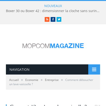
NOUVEAUX
Boxer 30 ou Boxer 42 : dimensionner la cloche sans surinvestir
RSS
Facebook
Twitter
NAVIGATION
»
»
»
Accueil
Economie
Entreprise
Comment déboucher
un lave-vaisselle ?