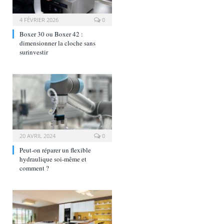
4 FÉVRIER 2026
0
Boxer 30 ou Boxer 42 :
dimensionner la cloche sans
surinvestir
20 AVRIL 2024
0
Peut-on réparer un flexible
hydraulique soi-même et
comment ?