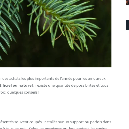
n des achats les plus importants de l’année pour les amoureux
tificiel ou naturel
, il existe une quantité de possibilités et tous
voici quelques conseils !
Présentés souvent coupés, installés sur un support ou parfois dans
re à tous les prix ! Selon les enseignes qui les vendent, les sapins