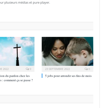
our plusieurs médias et pure player.
E 2022
0
23 SEPTEMBRE 2022
0
ion du pardon chez les
5 jobs pour arrondir ses fins de mois
s : comment ça se passe ?