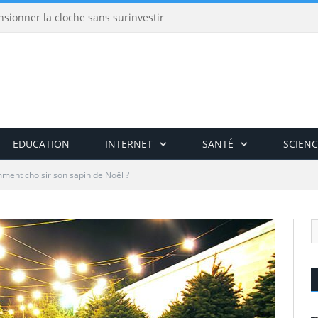
nsionner la cloche sans surinvestir
EDUCATION
INTERNET
SANTÉ
SCIENC
ment choisir son sapin de Noël ?