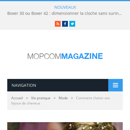
NOUVEAUX
Boxer 30 ou Boxer 42 : dimensionner la cloche sans surinvestir
RSS
Facebook
Twitter
NAVIGATION
»
»
»
Accueil
Vie pratique
Mode
Comment choisir ses
bijoux de cheveux