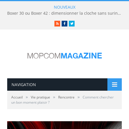
NOUVEAUX
Boxer 30 ou Boxer 42 : dimensionner la cloche sans surinvestir
RSS
Facebook
Twitter
NAVIGATION
»
»
»
Accueil
Vie pratique
Rencontre
Comment chercher
un bon moment plaisir ?