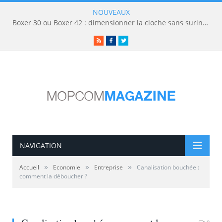
NOUVEAUX
Boxer 30 ou Boxer 42 : dimensionner la cloche sans surinvestir
RSS
Facebook
Twitter
NAVIGATION
»
»
»
Accueil
Economie
Entreprise
Canalisation bouchée :
comment la déboucher ?