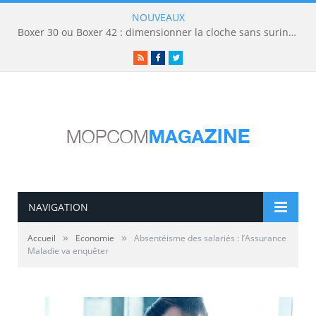
NOUVEAUX
Boxer 30 ou Boxer 42 : dimensionner la cloche sans surinvestir
RSS
Facebook
Twitter
NAVIGATION
»
»
Accueil
Economie
Absentéisme des salariés : l’Assurance
Maladie va enquêter