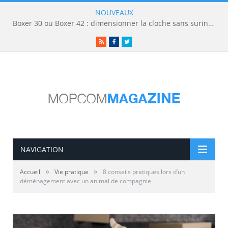
NOUVEAUX
Boxer 30 ou Boxer 42 : dimensionner la cloche sans surinvestir
RSS
Facebook
Twitter
NAVIGATION
»
»
Accueil
Vie pratique
8 conseils pratiques lors d’un
déménagement avec un animal de compagnie