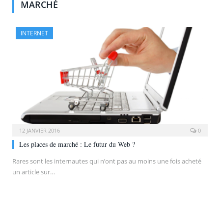
MARCHÉ
INTERNET
12 JANVIER 2016
0
Les places de marché : Le futur du Web ?
Rares sont les internautes qui n’ont pas au moins une fois acheté
un article sur…